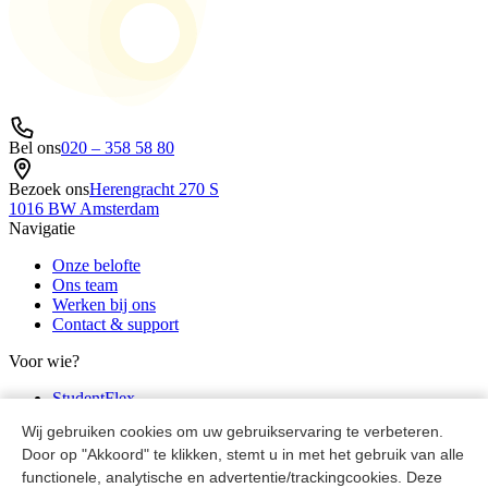
Bel ons
020 – 358 58 80
Bezoek ons
Herengracht 270 S
1016 BW Amsterdam
Navigatie
Onze belofte
Ons team
Werken bij ons
Contact & support
Voor wie?
StudentFlex
TalentSpark
Wij gebruiken cookies om uw gebruikservaring te verbeteren.
Partners
Door op "Akkoord" te klikken, stemt u in met het gebruik van alle
Juridisch
functionele, analytische en advertentie/trackingcookies. Deze