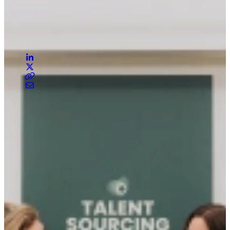
Geschreven door
Maurits ter Poorten
Gepubliceerd op
31 augustus 2025
Deel dit artikel
De wereld van werk verandert snel. Bedrijven hebben behoefte aan
early career talent dat tech-savvy is, direct impact maakt en met
hen meegroeit. Studenten en young professionals zoeken op hun
beurt meer dan alleen een eerste baan: zij willen zich ontwikkelen en
betekenisvol werk doen. Met onze rebranding zetten we wederzijdse
groei centraal en laten we zien wie we zijn: een partner die verder
kijkt dan cv’s en duurzame verbindingen maakt op basis van
karakter, potentieel en ambitie.
Waarom deze stap:
De afgelopen jaren zijn we uitgegroeid van uitzendbureau naar
strategische partner voor groei. Dat betekent dat we niet alleen
bemiddelen, maar bedrijven adviseren over hoe ze jong talent
duurzaam kunnen inzetten. Tegelijkertijd begeleiden we studenten