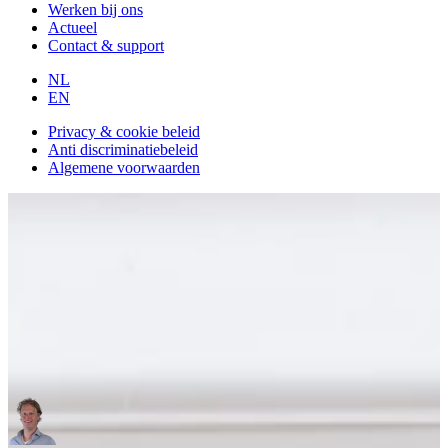
Werken bij ons
Actueel
Contact & support
NL
EN
Privacy & cookie beleid
Anti discriminatiebeleid
Algemene voorwaarden
Alle artikelen
StudentFlex
TalentSpark
Talent Sourcing Partner
3 minuten
leestijd
Nieuwe stijl, dezelfde missie