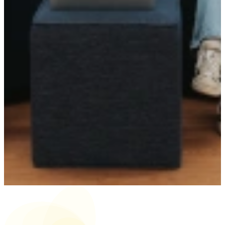
een springplank voor verdere groei. Dat betekent niet alleen
de juiste baan vinden, maar ook werken aan persoonlijke
ontwikkeling en professionele groei.
Wat hetzelfde blijft:
Onze persoonlijke aanpak en focus op character over skills. We
nemen de tijd om talent en bedrijven goed te leren kennen en
geloven dat duurzame groei ontstaat wanneer je kijkt naar de
persoon (karakter en competenties), niet alleen naar ervaring of
studieachtergrond.
Eén Community:
Samen vormen TSP, StudentFlex en TalentSpark één Community
van 'not-so-ordinary' talent. Studenten en young professionals die
klaarstaan om te groeien. met bedrijven die vooruit willen.
Benieuwd naar de mogelijkheden voor jouw groei?
Neem contact met ons op