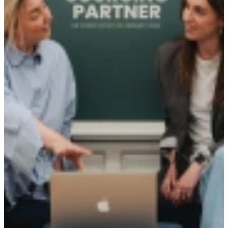
en young professionals met coaching en trainingen die gericht zijn
op persoonlijke ontwikkeling en op competenties die aansluiten bij
klantgerichtheid en een toenemende digitalisering. Daarnaast
organiseren we events die talent en bedrijven samenbrengen en onze
Community versterken. Onze nieuwe merkstructuur en huisstijl
sluiten beter aan bij wie we nu zijn en waar we naartoe gaan.
Wat er verandert:
Onze dienstverlening komt nu samen onder Talent Sourcing Partner
(TSP). Vanuit TSP richten we ons op bedrijven. We helpen start-
ups, scale-ups en groeiende organisaties om early career talent aan te
trekken en in te zetten voor duurzame groei. Voor kandidaten
werken we met twee labels die je misschien al kent
StudentFlex:
dit label bestaat al 15 jaar en heeft nu een frisse
nieuwe uitstraling gekregen. Onze aanpak blijft hetzelfde: wij
zijn er voor ambitieuze studenten en recent afgestudeerden die
via flexibele opdrachten relevante werkervaring willen
opdoen. We matchen op persoonlijkheid, competenties en
karakter en werken samen met bedrijven die tech-driven en
customer-focused zijn.
TalentSpark:
dit is de nieuwe naam voor High Potential
Academy. Onder deze naam bouwen we verder aan ons doel:
young professionals begeleiden bij hun eerste of tweede
carrièrestap. Met coaching, trainingen en events bieden we