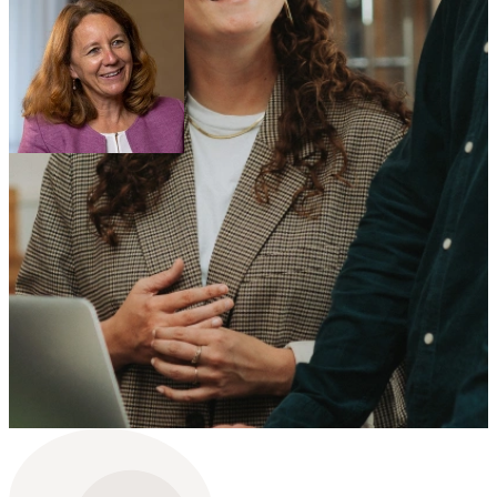
za
1
aug.
10:00 - 11:00
Webinar: Naam van talent event
Kom tijdens dit gratis online webinar te weten hoe je het juiste talent
vindt dat past bij jouw organisatie, en hoe Talent Sourcing Partner
jou daar in kan ondersteunen.
Inschrijven
Gratis toegang • Online (Google Meet)