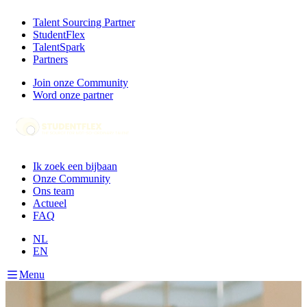
Talent Sourcing Partner
StudentFlex
TalentSpark
Partners
Join onze Community
Word onze partner
Ik zoek een bijbaan
Onze Community
Ons team
Actueel
FAQ
NL
EN
Menu