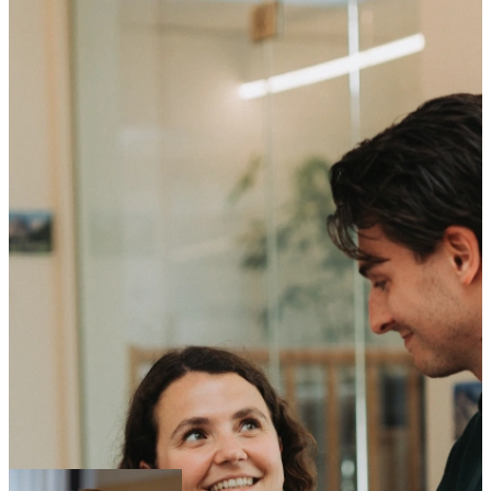
Persoonlijk, flexibel en gericht op jouw groei
We leren jou echt kennen en helpen je werk te vinden dat past bij je
studie en bij waar je naartoe wilt.
Inschrijven in 1 minuut
Matchen op karakter over skills
Onze Community is nieuwsgierig, tech-savvy en pakken
verantwoordelijkheid.
Op zoek naar not-so-ordinary talent
Kom langs
bij talent events
Je eerste aanrakingspunt met onze kennis: kom langs of doe online
mee tijdens een van onze events, en kom meer te weten over hoe we
jou helpen.