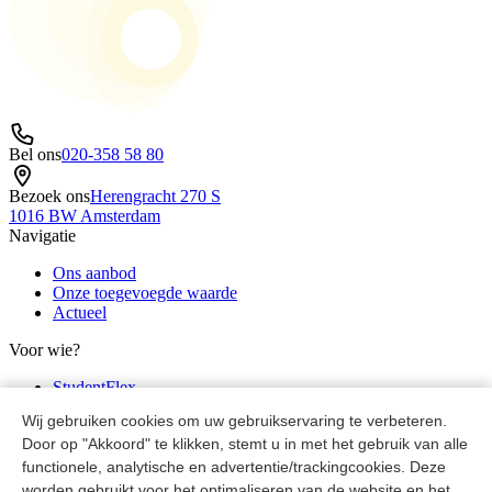
Bel ons
020-358 58 80
Bezoek ons
Herengracht 270 S
1016 BW Amsterdam
Navigatie
Ons aanbod
Onze toegevoegde waarde
Actueel
Voor wie?
StudentFlex
TalentSpark
Wij gebruiken cookies om uw gebruikservaring te verbeteren.
Partners
Door op "Akkoord" te klikken, stemt u in met het gebruik van alle
Juridisch
functionele, analytische en advertentie/trackingcookies. Deze
worden gebruikt voor het optimaliseren van de website en het