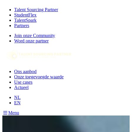
Talent Sourcing Partner
StudentFlex
TalentSpark
Partners
Join onze Community
Word onze partner
Ons aanbod
Onze toegevoegde waarde
Use cases
Actueel
NL
EN
Menu